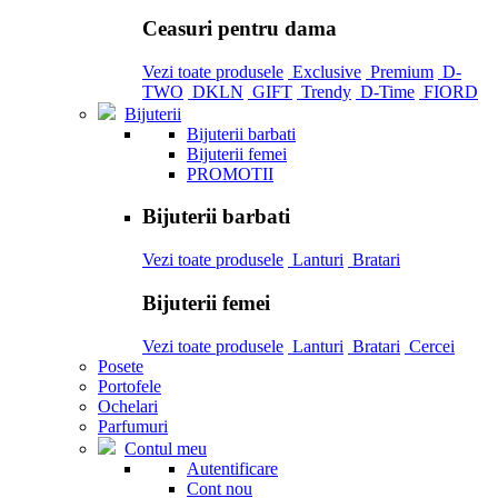
Ceasuri pentru dama
Vezi toate produsele
Exclusive
Premium
D-
TWO
DKLN
GIFT
Trendy
D-Time
FIORD
Bijuterii
Bijuterii barbati
Bijuterii femei
PROMOTII
Bijuterii barbati
Vezi toate produsele
Lanturi
Bratari
Bijuterii femei
Vezi toate produsele
Lanturi
Bratari
Cercei
Posete
Portofele
Ochelari
Parfumuri
Contul meu
Autentificare
Cont nou