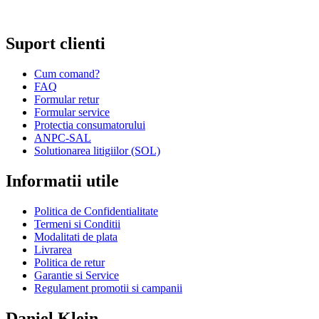
prin Internet;
Repararea ceasurilor sau bijuteriilor.
Suport clienti
Cum comand?
FAQ
Formular retur
Formular service
Protectia consumatorului
ANPC-SAL
Solutionarea litigiilor (SOL)
Informatii utile
Politica de Confidentialitate
Termeni si Conditii
Modalitati de plata
Livrarea
Politica de retur
Garantie si Service
Regulament promotii si campanii
Daniel Klein