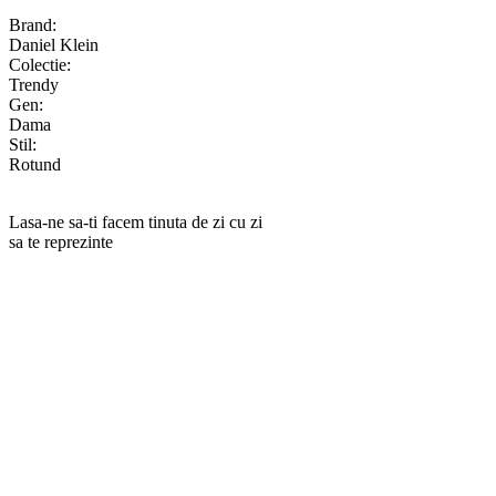
Brand:
Daniel Klein
Colectie:
Trendy
Gen:
Dama
Stil:
Rotund
Lasa-ne sa-ti facem tinuta de zi cu zi
sa te reprezinte
RANKINE SRL
Cod unic de inregistrare 13120858 din data 19.06.2000.
EUID ROONRC.J35/555/2000
Cod CAEN:
Comert cu ridicata al ceasurilor si bijuteriilor;
Comert cu amanuntul al ceasurilor si bijuteriilor, in magazine
specializate;
Comert cu amanuntul al altor bunuri noi, in magazine
specializate;
Comert cu amanuntul prin intermediu caselor de comenzi sau