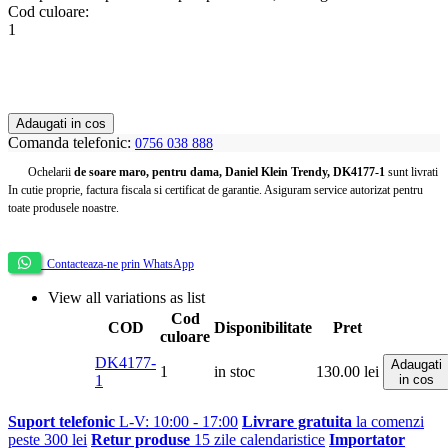
Cod culoare:
1
Adaugati in cos
Comanda telefonic:
0756 038 888
Ochelarii
de soare maro, pentru dama, Daniel Klein Trendy, DK4177-1
sunt livrati
In cutie proprie, factura fiscala si certificat de garantie. Asiguram service autorizat pentru
toate produsele noastre.
Contacteaza-ne prin WhatsApp
View all variations as list
Cod
COD
Disponibilitate
Pret
culoare
DK4177-
Adaugati
1
in stoc
130.00
lei
1
in cos
Suport telefonic
L-V: 10:00 - 17:00
Livrare gratuita
la comenzi
peste 300 lei
Retur produse
15 zile calendaristice
Importator