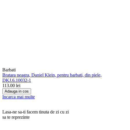
Barbati
Bratara neagra, Daniel Klein, pentru barbati, din piele,
DKJ.6.10032-1
113.00
lei
Adauga in cos
Incarca mai multe
Lasa-ne sa-ti facem tinuta de zi cu zi
sa te reprezinte
RANKINE SRL