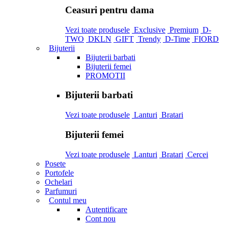
Ceasuri pentru dama
Vezi toate produsele
Exclusive
Premium
D-
TWO
DKLN
GIFT
Trendy
D-Time
FIORD
Bijuterii
Bijuterii barbati
Bijuterii femei
PROMOTII
Bijuterii barbati
Vezi toate produsele
Lanturi
Bratari
Bijuterii femei
Vezi toate produsele
Lanturi
Bratari
Cercei
Posete
Portofele
Ochelari
Parfumuri
Contul meu
Autentificare
Cont nou