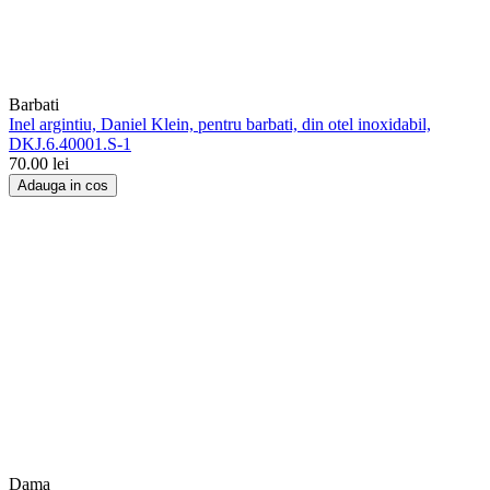
Barbati
Inel argintiu, Daniel Klein, pentru barbati, din otel inoxidabil,
DKJ.6.40001.S-1
70.00
lei
Adauga in cos
Dama