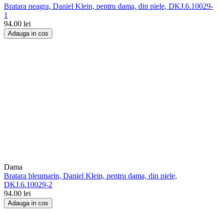
Bratara neagra, Daniel Klein, pentru dama, din piele, DKJ.6.10029-
1
94.00
lei
Adauga in cos
Dama
Bratara bleumarin, Daniel Klein, pentru dama, din piele,
DKJ.6.10029-2
94.00
lei
Adauga in cos