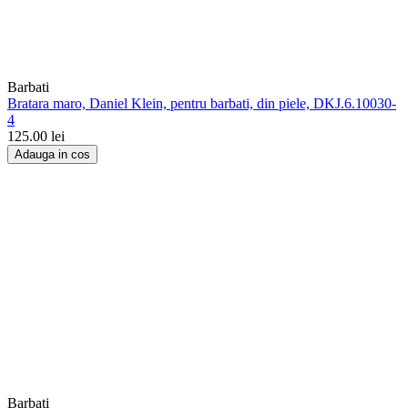
Barbati
Bratara maro, Daniel Klein, pentru barbati, din piele, DKJ.6.10030-
4
125.00
lei
Adauga in cos
Barbati