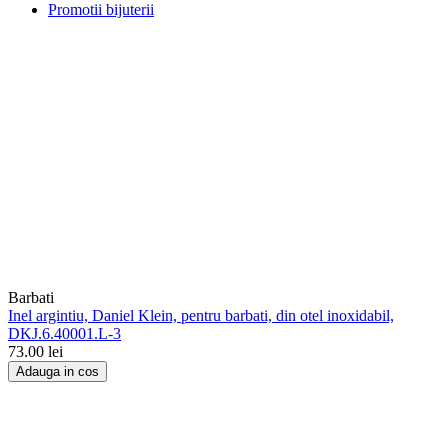
Promotii bijuterii
Barbati
Inel argintiu, Daniel Klein, pentru barbati, din otel inoxidabil,
DKJ.6.40001.L-3
73.00
lei
Adauga in cos