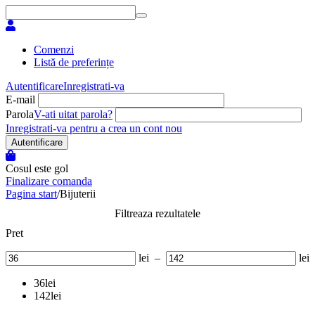
Comenzi
Listă de preferințe
Autentificare
Inregistrati-va
E-mail
Parola
V-ati uitat parola?
Inregistrati-va pentru a crea un cont nou
Autentificare
Cosul este gol
Finalizare comanda
Pagina start
/
Bijuterii
Filtreaza rezultatele
Pret
lei
–
lei
36
lei
142
lei