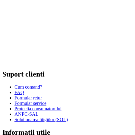
Cod unic de inregistrare 13120858 din data 19.06.2000.
EUID ROONRC.J35/555/2000
Cod CAEN:
Comert cu ridicata al ceasurilor si bijuteriilor;
Comert cu amanuntul al ceasurilor si bijuteriilor, in magazine
specializate;
Comert cu amanuntul al altor bunuri noi, in magazine
specializate;
Comert cu amanuntul prin intermediu caselor de comenzi sau
prin Internet;
Repararea ceasurilor sau bijuteriilor.
Suport clienti
Cum comand?
FAQ
Formular retur
Formular service
Protectia consumatorului
ANPC-SAL
Solutionarea litigiilor (SOL)
Informatii utile