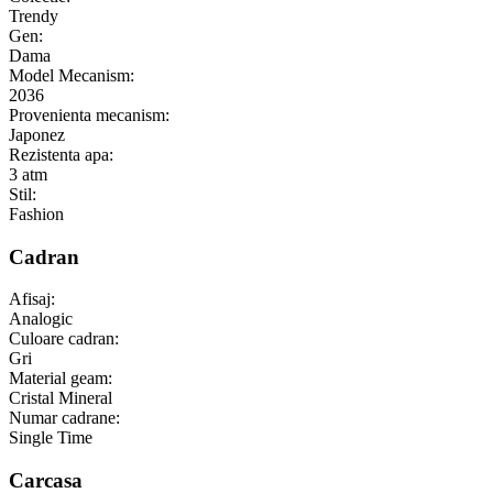
Trendy
Gen:
Dama
Model Mecanism:
2036
Provenienta mecanism:
Japonez
Rezistenta apa:
3 atm
Stil:
Fashion
Cadran
Afisaj:
Analogic
Culoare cadran:
Gri
Material geam:
Cristal Mineral
Numar cadrane:
Single Time
Carcasa