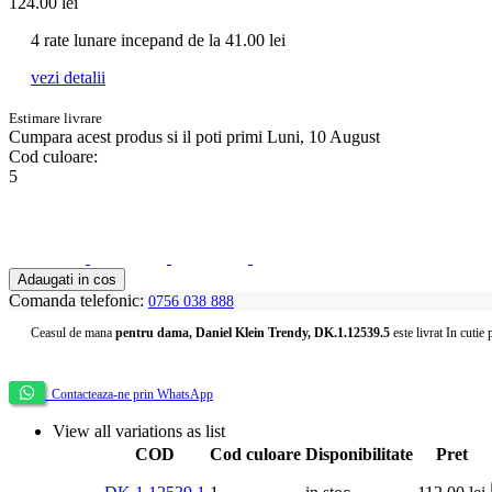
124.00
lei
4 rate lunare incepand de la
41.00
lei
vezi detalii
Estimare livrare
Cumpara acest produs
si il poti primi Luni, 10 August
Cod culoare:
5
Adaugati in cos
Comanda telefonic:
0756 038 888
Ceasul de mana
pentru dama, Daniel Klein Trendy, DK.1.12539.5
este livrat In cutie 
Contacteaza-ne prin WhatsApp
View all variations as list
COD
Cod culoare
Disponibilitate
Pret