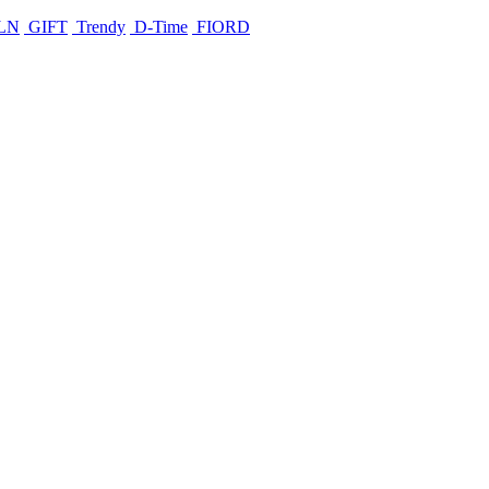
LN
GIFT
Trendy
D-Time
FIORD