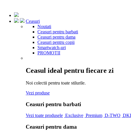
Ceasuri
Noutati
Ceasuri pentru barbati
Ceasuri pentru dama
Ceasuri pentru copii
Smartwatch-uri
PROMOTII
Ceasul ideal pentru fiecare zi
Noi colectii pentru toate stilurile.
Vezi produse
Ceasuri pentru barbati
Vezi toate produsele
Exclusive
Premium
D-TWO
DK
Ceasuri pentru dama