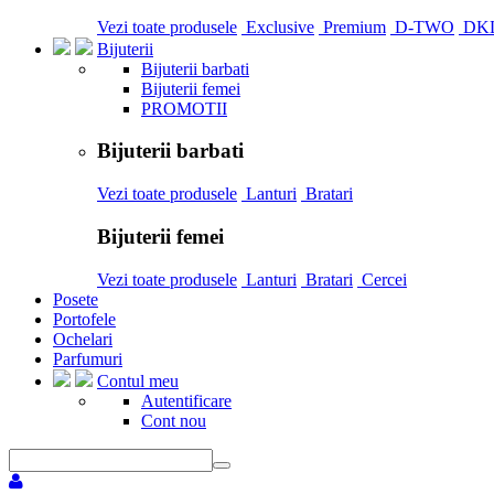
Vezi toate produsele
Exclusive
Premium
D-TWO
DK
Bijuterii
Bijuterii barbati
Bijuterii femei
PROMOTII
Bijuterii barbati
Vezi toate produsele
Lanturi
Bratari
Bijuterii femei
Vezi toate produsele
Lanturi
Bratari
Cercei
Posete
Portofele
Ochelari
Parfumuri
Contul meu
Autentificare
Cont nou