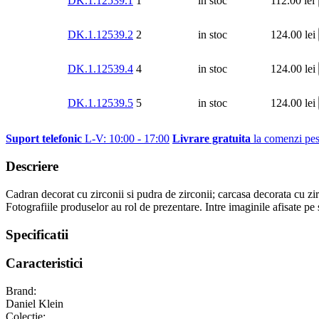
DK.1.12539.1
1
in stoc
112.00
lei
DK.1.12539.2
2
in stoc
124.00
lei
DK.1.12539.4
4
in stoc
124.00
lei
DK.1.12539.5
5
in stoc
124.00
lei
Suport telefonic
L-V: 10:00 - 17:00
Livrare gratuita
la comenzi pes
Descriere
Cadran decorat cu zirconii si pudra de zirconii; carcasa decorata cu zir
Fotografiile produselor au rol de prezentare. Intre imaginile afisate pe 
Specificatii
Caracteristici
Brand:
Daniel Klein
Colectie: