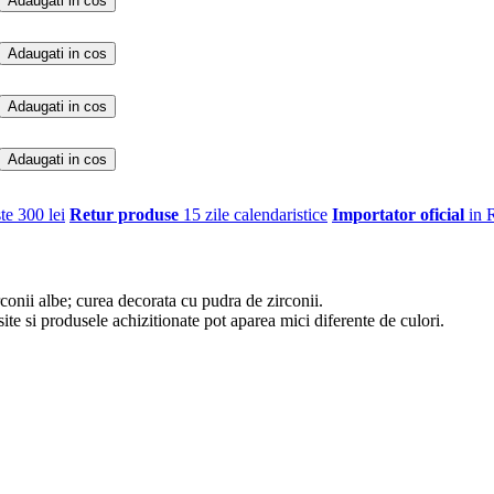
Adaugati in cos
Adaugati in cos
Adaugati in cos
Adaugati in cos
te 300 lei
Retur produse
15 zile calendaristice
Importator oficial
in 
conii albe; curea decorata cu pudra de zirconii.
site si produsele achizitionate pot aparea mici diferente de culori.