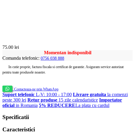
75.00
lei
Momentan indisponibil
Comanda telefonic:
0756 038 888
In cutie proprie, factura fiscala si certificat de garantie. Asiguram service autorizat
pentru toate produsele noastre.
Contacteaza-ne prin WhatsApp
Suport telefonic
L-V: 10:00 - 17:00
Livrare gratuita
la comenzi
peste 300 lei
Retur produse
15 zile calendaristice
Importator
oficial
in Romania
5% REDUCERE
La plata cu cardul
Specificatii
Caracteristici