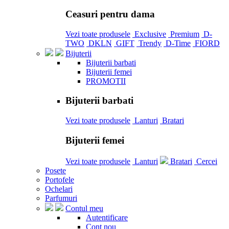
Ceasuri pentru dama
Vezi toate produsele
Exclusive
Premium
D-
TWO
DKLN
GIFT
Trendy
D-Time
FIORD
Bijuterii
Bijuterii barbati
Bijuterii femei
PROMOTII
Bijuterii barbati
Vezi toate produsele
Lanturi
Bratari
Bijuterii femei
Vezi toate produsele
Lanturi
Bratari
Cercei
Posete
Portofele
Ochelari
Parfumuri
Contul meu
Autentificare
Cont nou