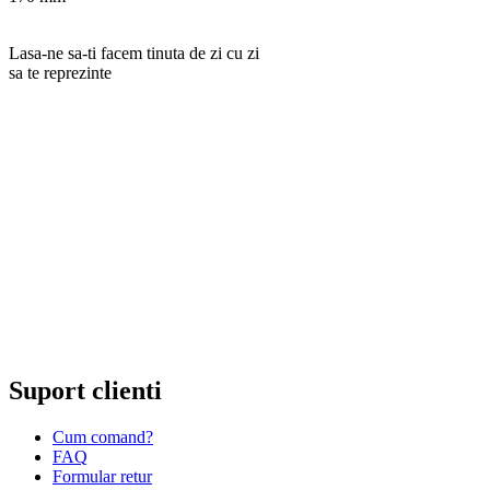
Lasa-ne sa-ti facem tinuta de zi cu zi
sa te reprezinte
RANKINE SRL
Cod unic de inregistrare 13120858 din data 19.06.2000.
EUID ROONRC.J35/555/2000
Cod CAEN:
Comert cu ridicata al ceasurilor si bijuteriilor;
Comert cu amanuntul al ceasurilor si bijuteriilor, in magazine
specializate;
Comert cu amanuntul al altor bunuri noi, in magazine
specializate;
Comert cu amanuntul prin intermediu caselor de comenzi sau
prin Internet;
Repararea ceasurilor sau bijuteriilor.
Suport clienti
Cum comand?
FAQ
Formular retur