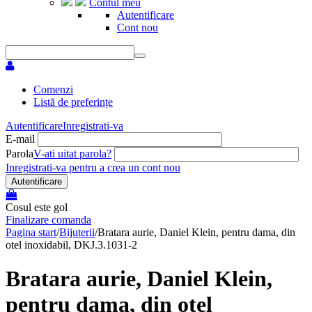
Contul meu
Autentificare
Cont nou
Comenzi
Listă de preferințe
Autentificare
Inregistrati-va
E-mail
Parola
V-ati uitat parola?
Inregistrati-va pentru a crea un cont nou
Autentificare
Cosul este gol
Finalizare comanda
Pagina start
/
Bijuterii
/
Bratara aurie, Daniel Klein, pentru dama, din
otel inoxidabil, DKJ.3.1031-2
Bratara aurie, Daniel Klein,
pentru dama, din otel