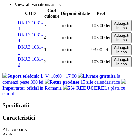
View all variations as list
Cod
COD
Disponibilitate
Pret
culoare
DKJ.3.1031-
Adaugati
3
in stoc
103.00
lei
3
in cos
DKJ.3.1031-
Adaugati
4
in stoc
103.00
lei
4
in cos
DKJ.3.1031-
Adaugati
1
in stoc
93.00
lei
1
in cos
DKJ.3.1031-
Adaugati
2
in stoc
103.00
lei
2
in cos
Suport telefonic
L-V: 10:00 - 17:00
Livrare gratuita
la
comenzi peste 300 lei
Retur produse
15 zile calendaristice
Importator oficial
in Romania
5% REDUCERE
La plata cu
cardul
Specificatii
Caracteristici
Alta culoare:
Auriu