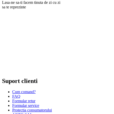
Lasa-ne sa-ti facem tinuta de zi cu zi
sa te reprezinte
RANKINE SRL
Cod unic de inregistrare 13120858 din data 19.06.2000.
EUID ROONRC.J35/555/2000
Cod CAEN:
Comert cu ridicata al ceasurilor si bijuteriilor;
Comert cu amanuntul al ceasurilor si bijuteriilor, in magazine
specializate;
Comert cu amanuntul al altor bunuri noi, in magazine
specializate;
Comert cu amanuntul prin intermediu caselor de comenzi sau
prin Internet;
Repararea ceasurilor sau bijuteriilor.
Suport clienti
Cum comand?
FAQ
Formular retur
Formular service
Protectia consumatorului