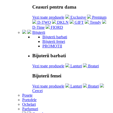
Ceasuri pentru dama
Vezi toate produsele
Exclusive
Premium
D-TWO
DKLN
GIFT
Trendy
D-Time
FIORD
Bijuterii
Bijuterii barbati
Bijuterii femei
PROMOTII
Bijuterii barbati
Vezi toate produsele
Lanturi
Bratari
Bijuterii femei
Vezi toate produsele
Lanturi
Bratari
Cercei
Posete
Portofele
Ochelari
Parfumuri