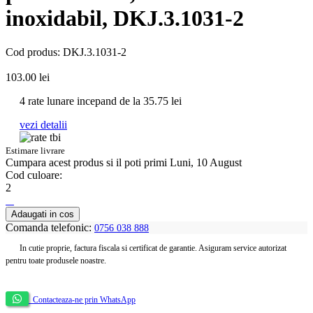
inoxidabil, DKJ.3.1031-2
Cod produs: DKJ.3.1031-2
103.00
lei
4 rate lunare incepand de la
35.75
lei
vezi detalii
Estimare livrare
Cumpara acest produs
si il poti primi Luni, 10 August
Cod culoare:
2
Adaugati in cos
Comanda telefonic:
0756 038 888
In cutie proprie, factura fiscala si certificat de garantie. Asiguram service autorizat
pentru toate produsele noastre.
Contacteaza-ne prin WhatsApp