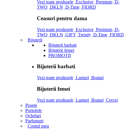
Vezi toate produsele
Exclusive
Premium
D-
TWO
DKLN
D-Time
FIORD
Ceasuri pentru dama
Vezi toate produsele
Exclusive
Premium
D-
TWO
DKLN
GIFT
Trendy
D-Time
FIORD
Bijuterii
Bijuterii barbati
Bijuterii femei
PROMOTII
Bijuterii barbati
Vezi toate produsele
Lanturi
Bratari
Bijuterii femei
Vezi toate produsele
Lanturi
Bratari
Cercei
Posete
Portofele
Ochelari
Parfumuri
Contul meu