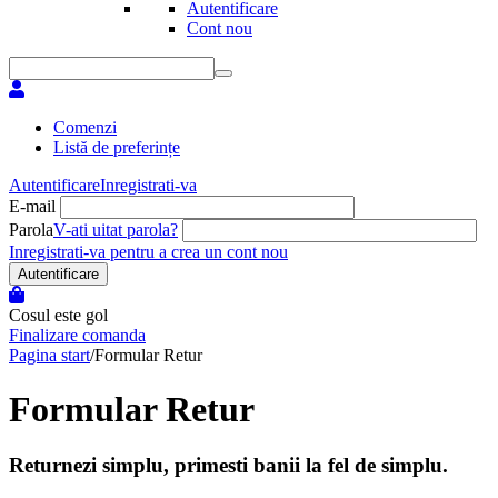
Autentificare
Cont nou
Comenzi
Listă de preferințe
Autentificare
Inregistrati-va
E-mail
Parola
V-ati uitat parola?
Inregistrati-va pentru a crea un cont nou
Autentificare
Cosul este gol
Finalizare comanda
Pagina start
/
Formular Retur
Formular Retur
Returnezi simplu, primesti banii la fel de simplu.