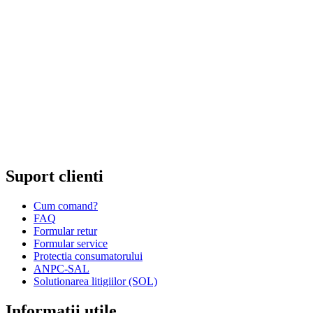
Cod unic de inregistrare 13120858 din data 19.06.2000.
EUID ROONRC.J35/555/2000
Cod CAEN:
Comert cu ridicata al ceasurilor si bijuteriilor;
Comert cu amanuntul al ceasurilor si bijuteriilor, in magazine
specializate;
Comert cu amanuntul al altor bunuri noi, in magazine
specializate;
Comert cu amanuntul prin intermediu caselor de comenzi sau
prin Internet;
Repararea ceasurilor sau bijuteriilor.
Suport clienti
Cum comand?
FAQ
Formular retur
Formular service
Protectia consumatorului
ANPC-SAL
Solutionarea litigiilor (SOL)
Informatii utile