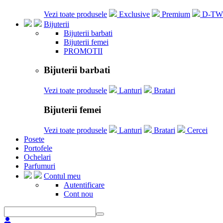
Vezi toate produsele
Exclusive
Premium
D-T
Bijuterii
Bijuterii barbati
Bijuterii femei
PROMOTII
Bijuterii barbati
Vezi toate produsele
Lanturi
Bratari
Bijuterii femei
Vezi toate produsele
Lanturi
Bratari
Cercei
Posete
Portofele
Ochelari
Parfumuri
Contul meu
Autentificare
Cont nou