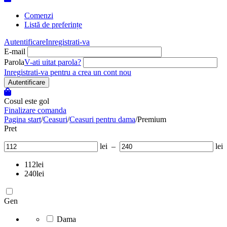
Comenzi
Listă de preferințe
Autentificare
Inregistrati-va
E-mail
Parola
V-ati uitat parola?
Inregistrati-va pentru a crea un cont nou
Autentificare
Cosul este gol
Finalizare comanda
Pagina start
/
Ceasuri
/
Ceasuri pentru dama
/
Premium
Pret
lei
–
lei
112
lei
240
lei
Gen
Dama