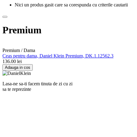
Nici un produs gasit care sa corespunda cu criterile cautarii
Premium
Premium / Dama
Ceas pentru dama, Daniel Klein Premium, DK.1.12562.3
136.00
lei
Adauga in cos
Lasa-ne sa-ti facem tinuta de zi cu zi
sa te reprezinte
RANKINE SRL
Cod unic de inregistrare 13120858 din data 19.06.2000.
EUID ROONRC.J35/555/2000
Cod CAEN:
Comert cu ridicata al ceasurilor si bijuteriilor;
Comert cu amanuntul al ceasurilor si bijuteriilor, in magazine sp