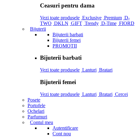
Ceasuri pentru dama
Vezi toate produsele
Exclusive
Premium
D-
TWO
DKLN
GIFT
Trendy
D-Time
FIORD
Bijuterii
Bijuterii barbati
Bijuterii femei
PROMOTII
Bijuterii barbati
Vezi toate produsele
Lanturi
Bratari
Bijuterii femei
Vezi toate produsele
Lanturi
Bratari
Cercei
Posete
Portofele
Ochelari
Parfumuri
Contul meu
Autentificare
Cont nou