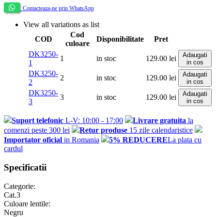
Contacteaza-ne prin WhatsApp
View all variations as list
Cod
COD
Disponibilitate
Pret
culoare
DK3250-
Adaugati
1
in stoc
129.00
lei
1
in cos
DK3250-
Adaugati
2
in stoc
129.00
lei
2
in cos
DK3250-
Adaugati
3
in stoc
129.00
lei
3
in cos
Suport telefonic
L-V: 10:00 - 17:00
Livrare gratuita
la
comenzi peste 300 lei
Retur produse
15 zile calendaristice
Importator oficial
in Romania
5% REDUCERE
La plata cu
cardul
Specificatii
Categorie:
Cat.3
Culoare lentile:
Negru