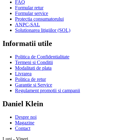
FAQ
Formular retur
Formular service
Protectia consumatorului
ANPC-SAL
Solutionarea litigiilor (SOL)
Informatii utile
Politica de Confidentialitate
Termeni si Conditii
Modalitati de plata
Livrarea
Politica de retur
Garantie si Service
Regulament promotii si campanii
Daniel Klein
Despre noi
Magazine
Contact
Luni - Vineri