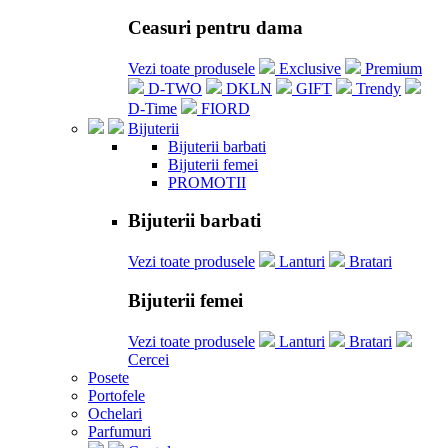
Ceasuri pentru dama
Vezi toate produsele
Exclusive
Premium
D-TWO
DKLN
GIFT
Trendy
D-Time
FIORD
Bijuterii
Bijuterii barbati
Bijuterii femei
PROMOTII
Bijuterii barbati
Vezi toate produsele
Lanturi
Bratari
Bijuterii femei
Vezi toate produsele
Lanturi
Bratari
Cercei
Posete
Portofele
Ochelari
Parfumuri