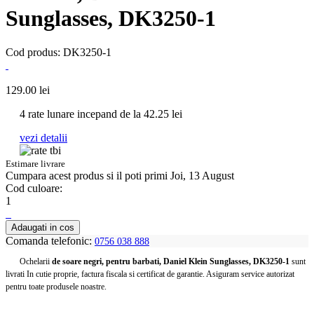
Sunglasses, DK3250-1
Cod produs: DK3250-1
129.00
lei
4 rate lunare incepand de la
42.25
lei
vezi detalii
Estimare livrare
Cumpara acest produs
si il poti primi Joi, 13 August
Cod culoare:
1
Adaugati in cos
Comanda telefonic:
0756 038 888
Ochelarii
de soare negri, pentru barbati, Daniel Klein Sunglasses, DK3250-1
sunt
livrati In cutie proprie, factura fiscala si certificat de garantie. Asiguram service autorizat
pentru toate produsele noastre.