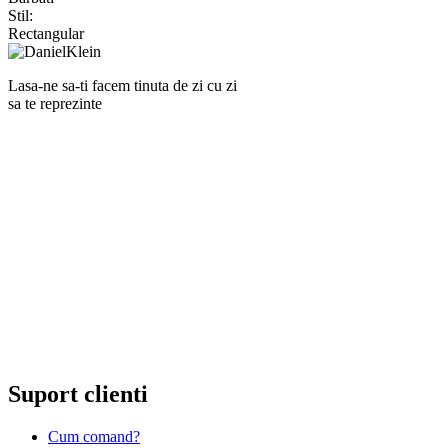
Stil:
Rectangular
Lasa-ne sa-ti facem tinuta de zi cu zi
sa te reprezinte
RANKINE SRL
Cod unic de inregistrare 13120858 din data 19.06.2000.
EUID ROONRC.J35/555/2000
Cod CAEN:
Comert cu ridicata al ceasurilor si bijuteriilor;
Comert cu amanuntul al ceasurilor si bijuteriilor, in magazine
specializate;
Comert cu amanuntul al altor bunuri noi, in magazine
specializate;
Comert cu amanuntul prin intermediu caselor de comenzi sau
prin Internet;
Repararea ceasurilor sau bijuteriilor.
Suport clienti
Cum comand?