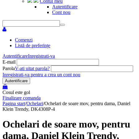
Contul meu
Autentificare
Cont nou
Comenzi
Listă de preferințe
Autentificare
Inregistrati-va
E-mail
Parola
V-ati uitat parola?
Inregistrati-va pentru a crea un cont nou
Autentificare
Cosul este gol
Finalizare comanda
Pagina start
/
Ochelari
/
Ochelari de soare mov, pentru dama, Daniel
Klein Trendy, DK4308P-4
Ochelari de soare mov, pentru
dama, Daniel Klein Trendy,