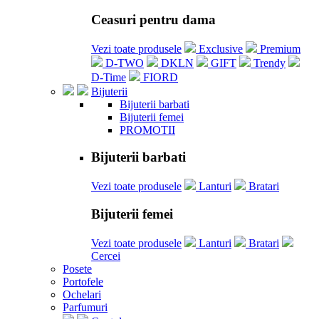
Ceasuri pentru dama
Vezi toate produsele
Exclusive
Premium
D-TWO
DKLN
GIFT
Trendy
D-Time
FIORD
Bijuterii
Bijuterii barbati
Bijuterii femei
PROMOTII
Bijuterii barbati
Vezi toate produsele
Lanturi
Bratari
Bijuterii femei
Vezi toate produsele
Lanturi
Bratari
Cercei
Posete
Portofele
Ochelari
Parfumuri