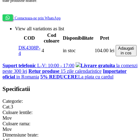
toate produsele noastre.
Contacteaza-ne prin WhatsApp
View all variations as list
Cod
COD
Disponibilitate
Pret
culoare
DK4308P-
Adaugati
4
in stoc
104.00
lei
4
in cos
Suport telefonic
L-V: 10:00 - 17:00
Livrare gratuita
la comenzi
peste 300 lei
Retur produse
15 zile calendaristice
Importator
oficial
in Romania
5% REDUCERE
La plata cu cardul
Specificatii
Categorie:
Cat.3
Culoare lentile:
Mov
Culoare rama:
Mov
Dimensiune brate: