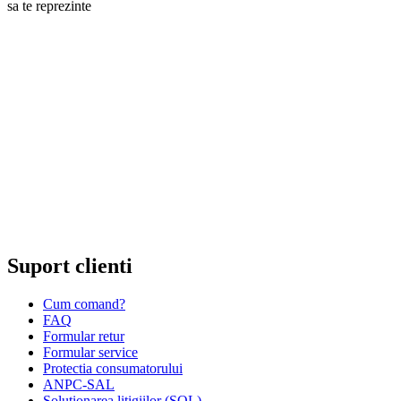
sa te reprezinte
RANKINE SRL
Cod unic de inregistrare 13120858 din data 19.06.2000.
EUID ROONRC.J35/555/2000
Cod CAEN:
Comert cu ridicata al ceasurilor si bijuteriilor;
Comert cu amanuntul al ceasurilor si bijuteriilor, in magazine
specializate;
Comert cu amanuntul al altor bunuri noi, in magazine
specializate;
Comert cu amanuntul prin intermediu caselor de comenzi sau
prin Internet;
Repararea ceasurilor sau bijuteriilor.
Suport clienti
Cum comand?
FAQ
Formular retur
Formular service
Protectia consumatorului
ANPC-SAL
Solutionarea litigiilor (SOL)