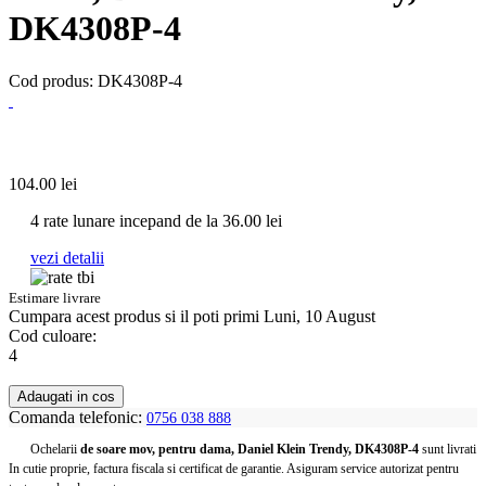
DK4308P-4
Cod produs: DK4308P-4
104.00
lei
4 rate lunare incepand de la
36.00
lei
vezi detalii
Estimare livrare
Cumpara acest produs
si il poti primi Luni, 10 August
Cod culoare:
4
Adaugati in cos
Comanda telefonic:
0756 038 888
Ochelarii
de soare mov, pentru dama, Daniel Klein Trendy, DK4308P-4
sunt livrati
In cutie proprie, factura fiscala si certificat de garantie. Asiguram service autorizat pentru