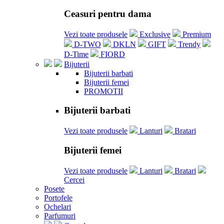
Ceasuri pentru dama
Vezi toate produsele
Exclusive
Premium
D-TWO
DKLN
GIFT
Trendy
D-Time
FIORD
Bijuterii
Bijuterii barbati
Bijuterii femei
PROMOTII
Bijuterii barbati
Vezi toate produsele
Lanturi
Bratari
Bijuterii femei
Vezi toate produsele
Lanturi
Bratari
Cercei
Posete
Portofele
Ochelari
Parfumuri