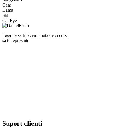
Gen:
Dama
Stil:
Cat Eye
Lasa-ne sa-ti facem tinuta de zi cu zi
sa te reprezinte
RANKINE SRL
Cod unic de inregistrare 13120858 din data 19.06.2000.
EUID ROONRC.J35/555/2000
Cod CAEN:
Comert cu ridicata al ceasurilor si bijuteriilor;
Comert cu amanuntul al ceasurilor si bijuteriilor, in magazine
specializate;
Comert cu amanuntul al altor bunuri noi, in magazine
specializate;
Comert cu amanuntul prin intermediu caselor de comenzi sau
prin Internet;
Repararea ceasurilor sau bijuteriilor.
Suport clienti