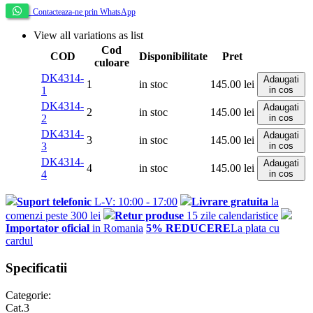
Contacteaza-ne prin WhatsApp
View all variations as list
Cod
COD
Disponibilitate
Pret
culoare
DK4314-
Adaugati
1
in stoc
145.00
lei
1
in cos
DK4314-
Adaugati
2
in stoc
145.00
lei
2
in cos
DK4314-
Adaugati
3
in stoc
145.00
lei
3
in cos
DK4314-
Adaugati
4
in stoc
145.00
lei
4
in cos
Suport telefonic
L-V: 10:00 - 17:00
Livrare gratuita
la
comenzi peste 300 lei
Retur produse
15 zile calendaristice
Importator oficial
in Romania
5% REDUCERE
La plata cu
cardul
Specificatii
Categorie:
Cat.3