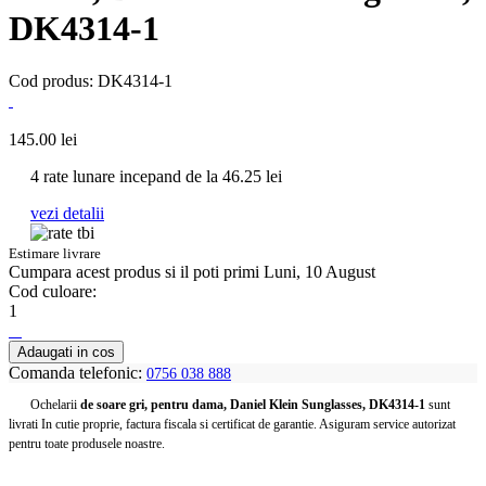
DK4314-1
Cod produs: DK4314-1
145.00
lei
4 rate lunare incepand de la
46.25
lei
vezi detalii
Estimare livrare
Cumpara acest produs
si il poti primi Luni, 10 August
Cod culoare:
1
Adaugati in cos
Comanda telefonic:
0756 038 888
Ochelarii
de soare gri, pentru dama, Daniel Klein Sunglasses, DK4314-1
sunt
livrati In cutie proprie, factura fiscala si certificat de garantie. Asiguram service autorizat
pentru toate produsele noastre.