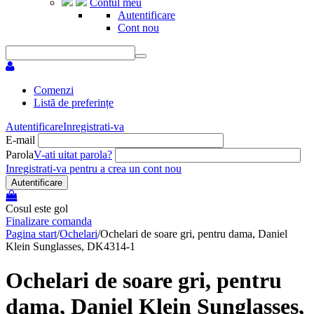
Contul meu
Autentificare
Cont nou
Comenzi
Listă de preferințe
Autentificare
Inregistrati-va
E-mail
Parola
V-ati uitat parola?
Inregistrati-va pentru a crea un cont nou
Autentificare
Cosul este gol
Finalizare comanda
Pagina start
/
Ochelari
/
Ochelari de soare gri, pentru dama, Daniel
Klein Sunglasses, DK4314-1
Ochelari de soare gri, pentru
dama, Daniel Klein Sunglasses,