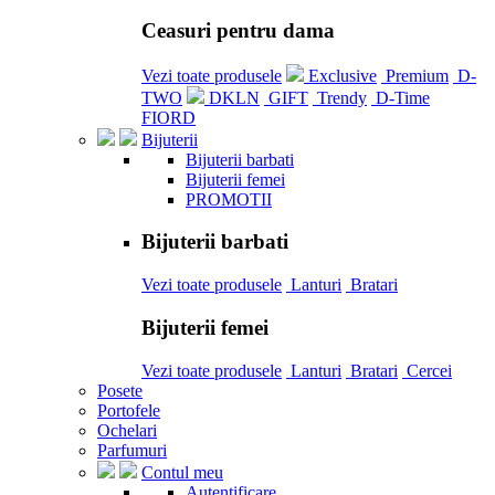
Ceasuri pentru dama
Vezi toate produsele
Exclusive
Premium
D-
TWO
DKLN
GIFT
Trendy
D-Time
FIORD
Bijuterii
Bijuterii barbati
Bijuterii femei
PROMOTII
Bijuterii barbati
Vezi toate produsele
Lanturi
Bratari
Bijuterii femei
Vezi toate produsele
Lanturi
Bratari
Cercei
Posete
Portofele
Ochelari
Parfumuri
Contul meu
Autentificare