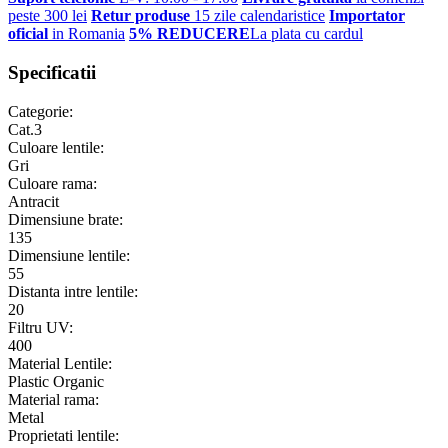
peste 300 lei
Retur produse
15 zile calendaristice
Importator
oficial
in Romania
5% REDUCERE
La plata cu cardul
Specificatii
Categorie:
Cat.3
Culoare lentile:
Gri
Culoare rama:
Antracit
Dimensiune brate:
135
Dimensiune lentile:
55
Distanta intre lentile:
20
Filtru UV:
400
Material Lentile:
Plastic Organic
Material rama:
Metal
Proprietati lentile: