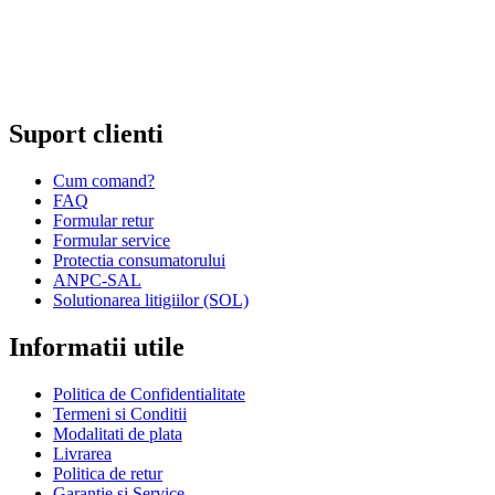
Comert cu amanuntul al altor bunuri noi, in magazine
specializate;
Comert cu amanuntul prin intermediu caselor de comenzi sau
prin Internet;
Repararea ceasurilor sau bijuteriilor.
Suport clienti
Cum comand?
FAQ
Formular retur
Formular service
Protectia consumatorului
ANPC-SAL
Solutionarea litigiilor (SOL)
Informatii utile
Politica de Confidentialitate
Termeni si Conditii
Modalitati de plata
Livrarea
Politica de retur
Garantie si Service