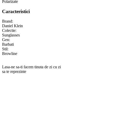
Polarizate
Caracteristici
Brand:
Daniel Klein
Colectie:
Sunglasses
Gen:
Barbati
Stil:
Browline
Lasa-ne sa-ti facem tinuta de zi cu zi
sa te reprezinte
RANKINE SRL
Cod unic de inregistrare 13120858 din data 19.06.2000.
EUID ROONRC.J35/555/2000
Cod CAEN:
Comert cu ridicata al ceasurilor si bijuteriilor;
Comert cu amanuntul al ceasurilor si bijuteriilor, in magazine
specializate;