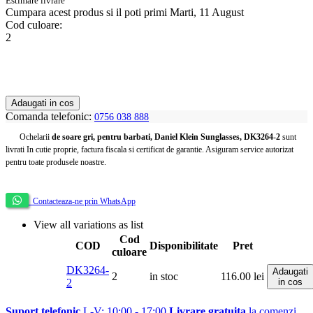
Estimare livrare
Cumpara acest produs
si il poti primi Marti, 11 August
Cod culoare:
2
Adaugati in cos
Comanda telefonic:
0756 038 888
Ochelarii
de soare gri, pentru barbati, Daniel Klein Sunglasses, DK3264-2
sunt
livrati In cutie proprie, factura fiscala si certificat de garantie. Asiguram service autorizat
pentru toate produsele noastre.
Contacteaza-ne prin WhatsApp
View all variations as list
Cod
COD
Disponibilitate
Pret
culoare
DK3264-
Adaugati
2
in stoc
116.00
lei
2
in cos
Suport telefonic
L-V: 10:00 - 17:00
Livrare gratuita
la comenzi