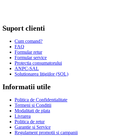
Comert cu amanuntul prin intermediu caselor de comenzi sau
prin Internet;
Repararea ceasurilor sau bijuteriilor.
Suport clienti
Cum comand?
FAQ
Formular retur
Formular service
Protectia consumatorului
ANPC-SAL
Solutionarea litigiilor (SOL)
Informatii utile
Politica de Confidentialitate
Termeni si Conditii
Modalitati de plata
Livrarea
Politica de retur
Garantie si Service
Regulament promotii si campanii