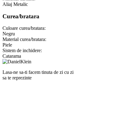
Aliaj Metalic
Curea/bratara
Culoare curea/bratara:
Negru
Material curea/bratara:
Piele
Sistem de inchidere:
Catarama
Lasa-ne sa-ti facem tinuta de zi cu zi
sa te reprezinte
RANKINE SRL
Cod unic de inregistrare 13120858 din data 19.06.2000.
EUID ROONRC.J35/555/2000
Cod CAEN:
Comert cu ridicata al ceasurilor si bijuteriilor;
Comert cu amanuntul al ceasurilor si bijuteriilor, in magazine
specializate;
Comert cu amanuntul al altor bunuri noi, in magazine
specializate;