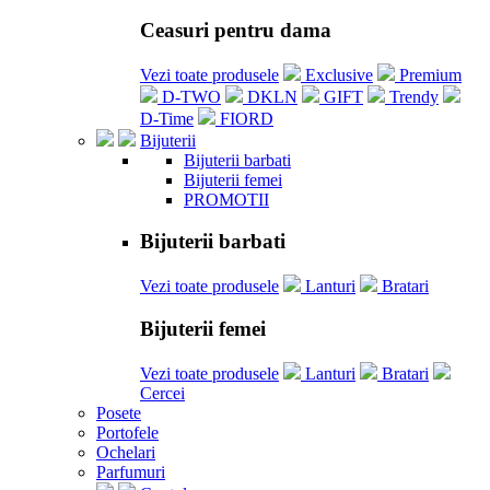
Ceasuri pentru dama
Vezi toate produsele
Exclusive
Premium
D-TWO
DKLN
GIFT
Trendy
D-Time
FIORD
Bijuterii
Bijuterii barbati
Bijuterii femei
PROMOTII
Bijuterii barbati
Vezi toate produsele
Lanturi
Bratari
Bijuterii femei
Vezi toate produsele
Lanturi
Bratari
Cercei
Posete
Portofele
Ochelari
Parfumuri