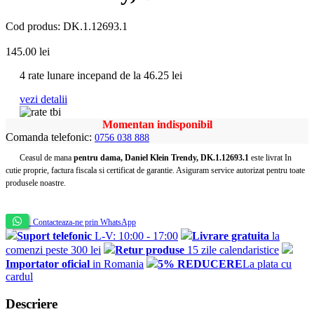
Cod produs: DK.1.12693.1
145.00
lei
4 rate lunare incepand de la
46.25
lei
vezi detalii
Momentan indisponibil
Comanda telefonic:
0756 038 888
Ceasul de mana
pentru dama, Daniel Klein Trendy, DK.1.12693.1
este livrat In
cutie proprie, factura fiscala si certificat de garantie. Asiguram service autorizat pentru toate
produsele noastre.
Contacteaza-ne prin WhatsApp
Suport telefonic
L-V: 10:00 - 17:00
Livrare gratuita
la
comenzi peste 300 lei
Retur produse
15 zile calendaristice
Importator oficial
in Romania
5% REDUCERE
La plata cu
cardul
Descriere