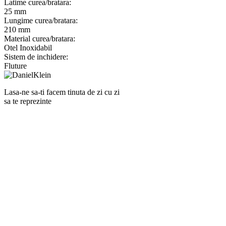
Latime curea/bratara:
25 mm
Lungime curea/bratara:
210 mm
Material curea/bratara:
Otel Inoxidabil
Sistem de inchidere:
Fluture
Lasa-ne sa-ti facem tinuta de zi cu zi
sa te reprezinte
RANKINE SRL
Cod unic de inregistrare 13120858 din data 19.06.2000.
EUID ROONRC.J35/555/2000
Cod CAEN:
Comert cu ridicata al ceasurilor si bijuteriilor;
Comert cu amanuntul al ceasurilor si bijuteriilor, in magazine
specializate;
Comert cu amanuntul al altor bunuri noi, in magazine
specializate;
Comert cu amanuntul prin intermediu caselor de comenzi sau
prin Internet;