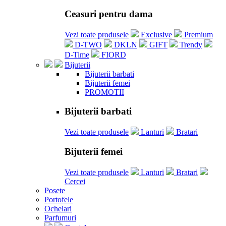
Ceasuri pentru dama
Vezi toate produsele
Exclusive
Premium
D-TWO
DKLN
GIFT
Trendy
D-Time
FIORD
Bijuterii
Bijuterii barbati
Bijuterii femei
PROMOTII
Bijuterii barbati
Vezi toate produsele
Lanturi
Bratari
Bijuterii femei
Vezi toate produsele
Lanturi
Bratari
Cercei
Posete
Portofele
Ochelari
Parfumuri