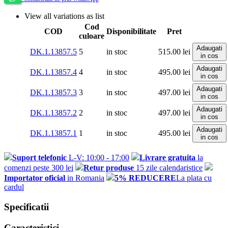
View all variations as list
Cod
COD
Disponibilitate
Pret
culoare
Adaugati
DK.1.13857.5
5
in stoc
515.00
lei
in cos
Adaugati
DK.1.13857.4
4
in stoc
495.00
lei
in cos
Adaugati
DK.1.13857.3
3
in stoc
497.00
lei
in cos
Adaugati
DK.1.13857.2
2
in stoc
497.00
lei
in cos
Adaugati
DK.1.13857.1
1
in stoc
495.00
lei
in cos
Suport telefonic
L-V: 10:00 - 17:00
Livrare gratuita
la
comenzi peste 300 lei
Retur produse
15 zile calendaristice
Importator oficial
in Romania
5% REDUCERE
La plata cu
cardul
Specificatii
Caracteristici