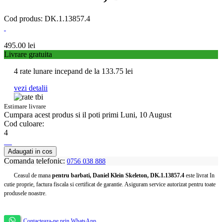
Cod produs: DK.1.13857.4
495.00
lei
Livrare gratuita
4 rate lunare incepand de la
133.75
lei
vezi detalii
Estimare livrare
Cumpara acest produs
si il poti primi Luni, 10 August
Cod culoare:
4
Adaugati in cos
Comanda telefonic:
0756 038 888
Ceasul de mana
pentru barbati, Daniel Klein Skeleton, DK.1.13857.4
este livrat In
cutie proprie, factura fiscala si certificat de garantie. Asiguram service autorizat pentru toate
produsele noastre.
Contacteaza-ne prin WhatsApp