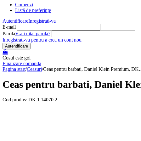
Comenzi
Listă de preferințe
Autentificare
Inregistrati-va
E-mail
Parola
V-ati uitat parola?
Inregistrati-va pentru a crea un cont nou
Autentificare
Cosul este gol
Finalizare comanda
Pagina start
/
Ceasuri
/
Ceas pentru barbati, Daniel Klein Premium, DK
Ceas pentru barbati, Daniel Kl
Cod produs: DK.1.14070.2