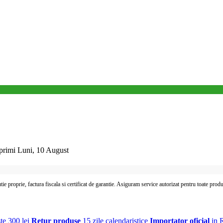
i primi Luni, 10 August
utie proprie, factura fiscala si certificat de garantie. Asiguram service autorizat pentru toate prod
te 300 lei
Retur produse
15 zile calendaristice
Importator oficial
in 