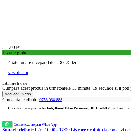
311.00
lei
Livrare gratuita
4 rate lunare incepand de la
87.75
lei
vezi detalii
Estimare livrare
Cumpara acest produs
in urmatoarele 13 minute, 18 secunde
si il pot
Adaugati in cos
Comanda telefonic:
0756 038 888
Ceasul de mana
pentru barbati, Daniel Klein Premium, DK.1.14070.2
este livrat In c
Contacteaza-ne prin WhatsApp
Suport telefonic
L-V: 10:00 - 17:00
Livrare gratuita
la comenzi pes