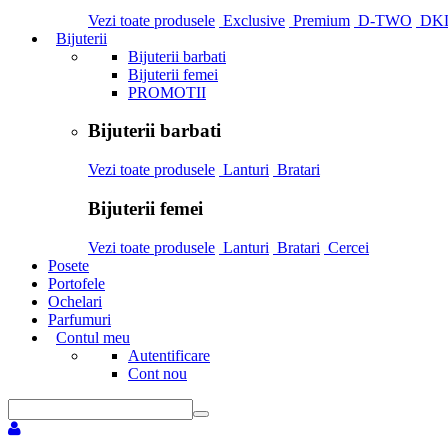
Vezi toate produsele
Exclusive
Premium
D-TWO
DK
Bijuterii
Bijuterii barbati
Bijuterii femei
PROMOTII
Bijuterii barbati
Vezi toate produsele
Lanturi
Bratari
Bijuterii femei
Vezi toate produsele
Lanturi
Bratari
Cercei
Posete
Portofele
Ochelari
Parfumuri
Contul meu
Autentificare
Cont nou