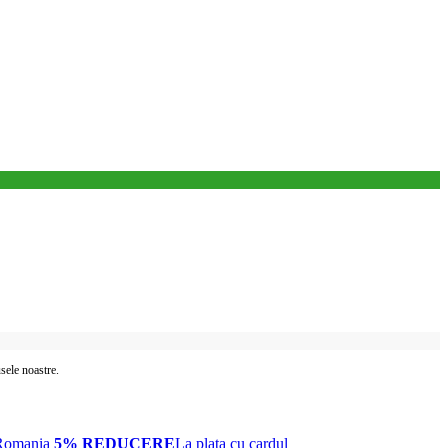
usele noastre.
Romania
5% REDUCERE
La plata cu cardul