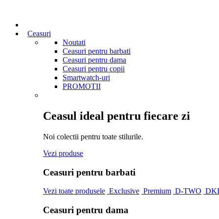
Ceasuri
Noutati
Ceasuri pentru barbati
Ceasuri pentru dama
Ceasuri pentru copii
Smartwatch-uri
PROMOTII
Ceasul ideal pentru fiecare zi
Noi colectii pentru toate stilurile.
Vezi produse
Ceasuri pentru barbati
Vezi toate produsele
Exclusive
Premium
D-TWO
DK
Ceasuri pentru dama