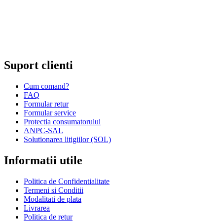
Comert cu amanuntul al altor bunuri noi, in magazine
specializate;
Comert cu amanuntul prin intermediu caselor de comenzi sau
prin Internet;
Repararea ceasurilor sau bijuteriilor.
Suport clienti
Cum comand?
FAQ
Formular retur
Formular service
Protectia consumatorului
ANPC-SAL
Solutionarea litigiilor (SOL)
Informatii utile
Politica de Confidentialitate
Termeni si Conditii
Modalitati de plata
Livrarea
Politica de retur