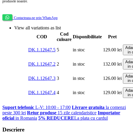
produsele noastre.
Contacteaza-ne prin WhatsApp
View all variations as list
Cod
COD
Disponibilitate
Pret
culoare
Adau
DK.1.12647.5
5
in stoc
129.00
lei
in 
Adau
DK.1.12647.2
2
in stoc
132.00
lei
in 
Adau
DK.1.12647.3
3
in stoc
126.00
lei
in 
Adau
DK.1.12647.4
4
in stoc
129.00
lei
in 
Suport telefonic
L-V: 10:00 - 17:00
Livrare gratuita
la comenzi
peste 300 lei
Retur produse
15 zile calendaristice
Importator
oficial
in Romania
5% REDUCERE
La plata cu cardul
Descriere