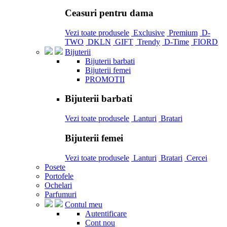
Ceasuri pentru dama
Vezi toate produsele
Exclusive
Premium
D-
TWO
DKLN
GIFT
Trendy
D-Time
FIORD
Bijuterii
Bijuterii barbati
Bijuterii femei
PROMOTII
Bijuterii barbati
Vezi toate produsele
Lanturi
Bratari
Bijuterii femei
Vezi toate produsele
Lanturi
Bratari
Cercei
Posete
Portofele
Ochelari
Parfumuri
Contul meu
Autentificare
Cont nou