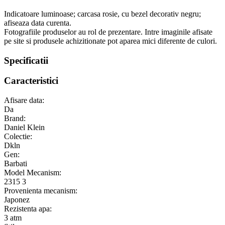
Indicatoare luminoase; carcasa rosie, cu bezel decorativ negru;
afiseaza data curenta.
Fotografiile produselor au rol de prezentare. Intre imaginile afisate
pe site si produsele achizitionate pot aparea mici diferente de culori.
Specificatii
Caracteristici
Afisare data:
Da
Brand:
Daniel Klein
Colectie:
Dkln
Gen:
Barbati
Model Mecanism:
2315 3
Provenienta mecanism:
Japonez
Rezistenta apa:
3 atm