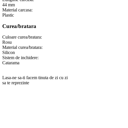
44 mm
Material carcasa:
Plastic
Curea/bratara
Culoare curea/bratara:
Rosu
Material curea/bratara:
Silicon
Sistem de inchidere:
Catarama
Lasa-ne sa-ti facem tinuta de zi cu zi
sa te reprezinte
RANKINE SRL
Cod unic de inregistrare 13120858 din data 19.06.2000.
EUID ROONRC.J35/555/2000
Cod CAEN:
Comert cu ridicata al ceasurilor si bijuteriilor;
Comert cu amanuntul al ceasurilor si bijuteriilor, in magazine
specializate;