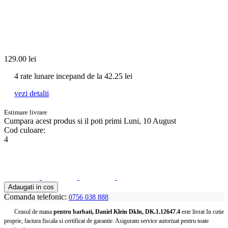
129.00
lei
4 rate lunare incepand de la
42.25
lei
vezi detalii
Estimare livrare
Cumpara acest produs
si il poti primi Luni, 10 August
Cod culoare:
4
Adaugati in cos
Comanda telefonic:
0756 038 888
Ceasul de mana
pentru barbati, Daniel Klein Dkln, DK.1.12647.4
este livrat In cutie
proprie, factura fiscala si certificat de garantie. Asiguram service autorizat pentru toate