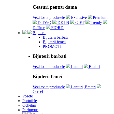
Ceasuri pentru dama
Vezi toate produsele
Exclusive
Premium
D-TWO
DKLN
GIFT
Trendy
D-Time
FIORD
Bijuterii
Bijuterii barbati
Bijuterii femei
PROMOTII
Bijuterii barbati
Vezi toate produsele
Lanturi
Bratari
Bijuterii femei
Vezi toate produsele
Lanturi
Bratari
Cercei
Posete
Portofele
Ochelari
Parfumuri