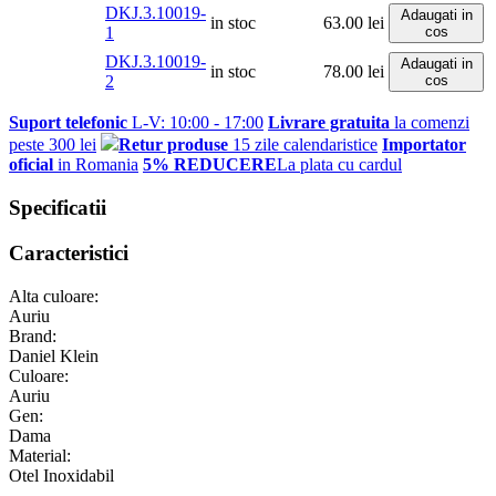
DKJ.3.10019-
Adaugati in
in stoc
63.00
lei
1
cos
DKJ.3.10019-
Adaugati in
in stoc
78.00
lei
2
cos
Suport telefonic
L-V: 10:00 - 17:00
Livrare gratuita
la comenzi
peste 300 lei
Retur produse
15 zile calendaristice
Importator
oficial
in Romania
5% REDUCERE
La plata cu cardul
Specificatii
Caracteristici
Alta culoare:
Auriu
Brand:
Daniel Klein
Culoare:
Auriu
Gen:
Dama
Material:
Otel Inoxidabil