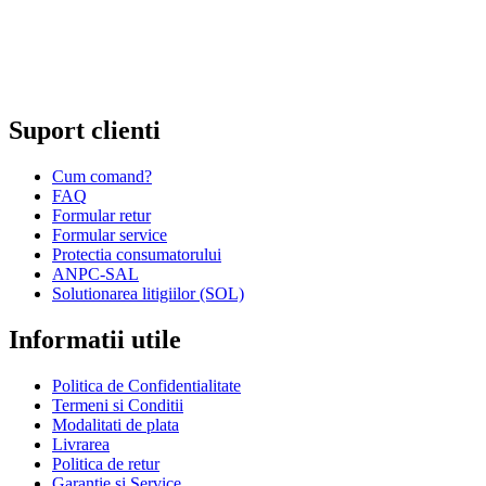
Comert cu amanuntul al altor bunuri noi, in magazine
specializate;
Comert cu amanuntul prin intermediu caselor de comenzi sau
prin Internet;
Repararea ceasurilor sau bijuteriilor.
Suport clienti
Cum comand?
FAQ
Formular retur
Formular service
Protectia consumatorului
ANPC-SAL
Solutionarea litigiilor (SOL)
Informatii utile
Politica de Confidentialitate
Termeni si Conditii
Modalitati de plata
Livrarea
Politica de retur
Garantie si Service