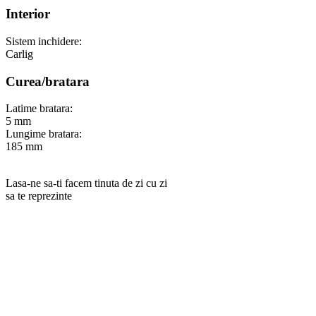
Interior
Sistem inchidere:
Carlig
Curea/bratara
Latime bratara:
5 mm
Lungime bratara:
185 mm
Lasa-ne sa-ti facem tinuta de zi cu zi
sa te reprezinte
RANKINE SRL
Cod unic de inregistrare 13120858 din data 19.06.2000.
EUID ROONRC.J35/555/2000
Cod CAEN:
Comert cu ridicata al ceasurilor si bijuteriilor;
Comert cu amanuntul al ceasurilor si bijuteriilor, in magazine
specializate;