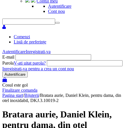
Contul meu
Autentificare
Cont nou
Comenzi
Listă de preferințe
Autentificare
Inregistrati-va
E-mail
Parola
V-ati uitat parola?
Inregistrati-va pentru a crea un cont nou
Autentificare
Cosul este gol
Finalizare comanda
Pagina start
/
Bijuterii
/
Bratara aurie, Daniel Klein, pentru dama, din
otel inoxidabil, DKJ.3.10019-2
Bratara aurie, Daniel Klein,
pentru dama, din otel